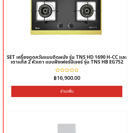
SET เครื่องดูดควันแบบติดผนัง รุ่น TNS HD 1690 H-CC และ
เตาแก๊ส 2 หัวเตา แบบฝังเฟอร์นิเจอร์ รุ่น TNS HB EG752
฿
ให้
16,900.00
คะแนน
0
ตั้งแต่
อ่านเพิ่ม
1-
5
คะแนน