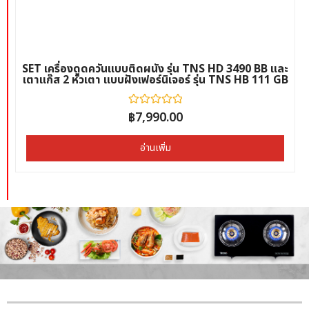
SET เครื่องดูดควันแบบติดผนัง รุ่น TNS HD 3490 BB และ
เตาแก๊ส 2 หัวเตา แบบฝังเฟอร์นิเจอร์ รุ่น TNS HB 111 GB
฿
ให้
7,990.00
คะแนน
0
ตั้งแต่
อ่านเพิ่ม
1-
5
คะแนน