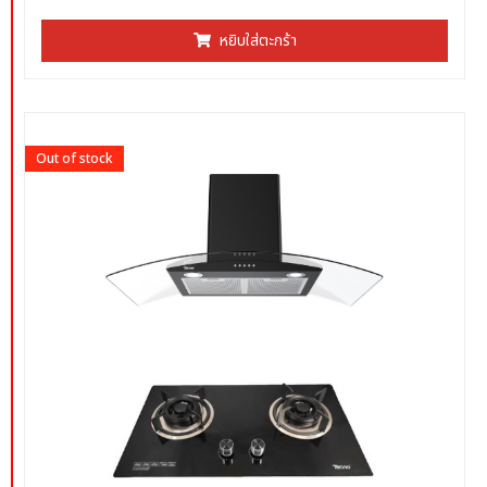
คะแนน
0
ตั้งแต่
หยิบใส่ตะกร้า
1-
5
คะแนน
Out of stock