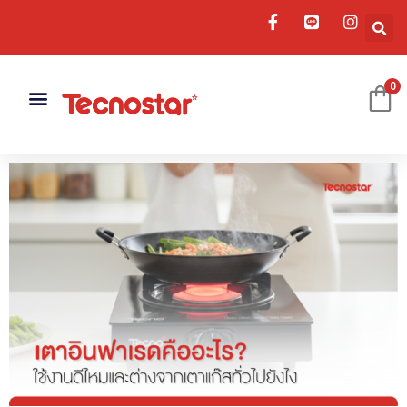
0
เครื่องดูดควัน
อ่างล้างจาน
อุปกรณ์เสริม