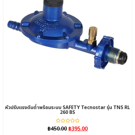
หัวปรับแรงดันต่ำพร้อมระบบ SAFETY Tecnostar รุ่น TNS RL
260 BS
ให้
฿
450.00
฿
395.00
คะแนน