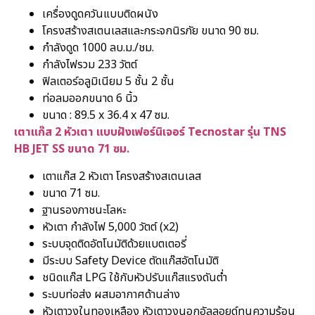
เครื่องดูดควันแบบติดผนัง
โครงสร้างสเตนเลสและกระจกนิรภัย ขนาด 90 ซม.
กำลังดูด 1000 ลบ.ม./ชม.
กำลังไฟรวม 233 วัตต์
ฟิลเตอร์อลูมิเนียม 5 ชั้น 2 ชั้น
ท่อลมออกขนาด 6 นิ้ว
ขนาด : 89.5 x 36.4 x 47 ซม.
เตาแก๊ส 2 หัวเตา แบบฝังเฟอร์นิเจอร์ Tecnostar รุ่น TNS
HB JET SS ขนาด 71 ซม.
เตาแก๊ส 2 หัวเตา โครงสร้างสเตนเลส
ขนาด 71 ซม.
ฐานรองภาชนะโลหะ
หัวเตา กำลังไฟ 5,000 วัตต์ (x2)
ระบบจุดติดอัตโนมัติด้วยแบตเตอรี่
มีระบบ Safety Device ตัดแก๊สอัตโนมัติ
ชนิดแก๊ส LPG ใช้กับหัวปรับแก๊สแรงดันต่ำ
ระบบท่อส่ง ผสมอากาศด้านล่าง
หัวเตาวงในทองเหลือง หัวเตาวงนอกอัลลอยด์ทนความร้อน