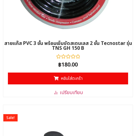
สายแก๊ส PVC 3 ชั้น พร้อมเข็มขัดสเตนเลส 2 ชั้น Tecnostar รุ่น
TNS GH 150 B
ให้
฿
180.00
คะแนน
0
ตั้งแต่
หยิบใส่ตะกร้า
1-
5
คะแนน
เปรียบเทียบ
Sale!