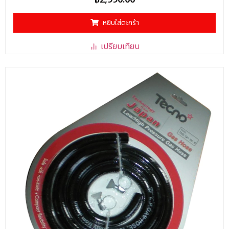
คะแนน
0
ตั้งแต่
หยิบใส่ตะกร้า
1-
5
คะแนน
เปรียบเทียบ