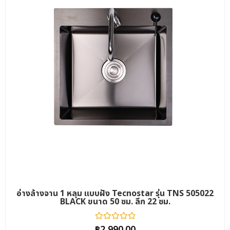
อ่างล้างจาน 1 หลุม แบบฝัง Tecnostar รุ่น TNS 505022
BLACK ขนาด 50 ซม. ลึก 22 ซม.
ให้
฿
2,990.00