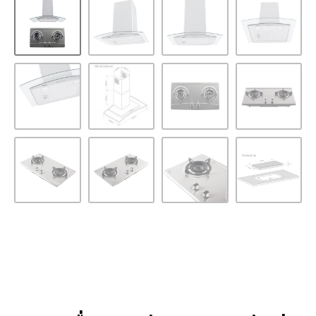
หน้าหลัก
/
ชุดเซ็ต สุดคุ้ม
/ SET เครื่องดูดควันแบบติด
ผนัง รุ่น TNS HD 3490K-AC และ เตาแก๊ส 2 หัวเตา รุ่น
TNS HB JET SS