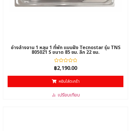
อ่างล้างจาน 1 หลุม 1 ที่พัก แบบฝัง Tecnostar รุ่น TNS
805021 S ขนาด 85 ซม. ลึก 22 ซม.
ให้
฿
2,190.00
คะแนน
0
ตั้งแต่
หยิบใส่ตะกร้า
1-
5
คะแนน
เปรียบเทียบ