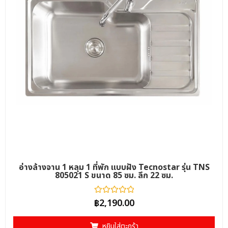
อ่างล้างจาน 1 หลุม 1 ที่พัก แบบฝัง Tecnostar รุ่น TNS
805021 S ขนาด 85 ซม. ลึก 22 ซม.
ให้
฿
2,190.00
คะแนน
0
ตั้งแต่
หยิบใส่ตะกร้า