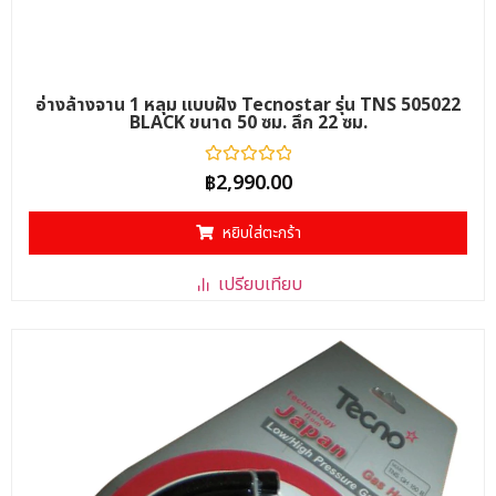
อ่างล้างจาน 1 หลุม แบบฝัง Tecnostar รุ่น TNS 505022
BLACK ขนาด 50 ซม. ลึก 22 ซม.
ให้
฿
2,990.00
คะแนน
0
ตั้งแต่
หยิบใส่ตะกร้า
1-
5
คะแนน
เปรียบเทียบ