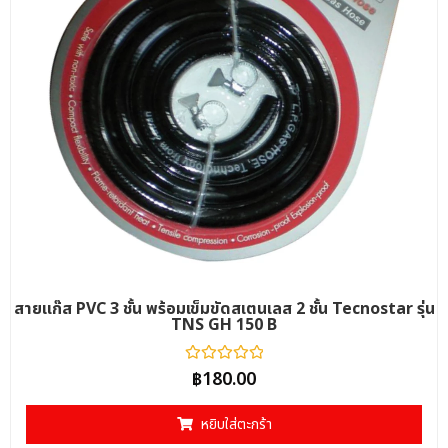
สายแก๊ส PVC 3 ชั้น พร้อมเข็มขัดสเตนเลส 2 ชั้น Tecnostar รุ่น
TNS GH 150 B
ให้
฿
180.00
คะแนน
0
ตั้งแต่
หยิบใส่ตะกร้า
1-
5