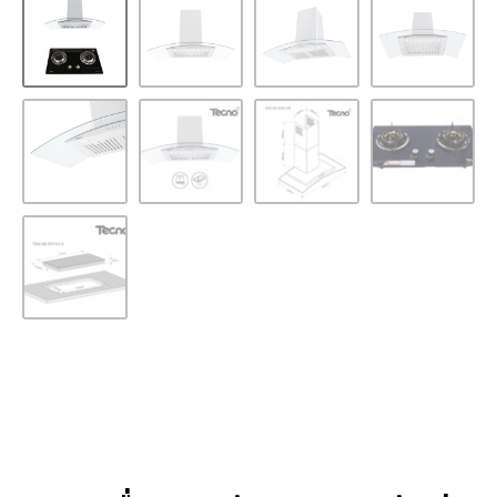
หน้าหลัก
/
ชุดเซ็ต สุดคุ้ม
/ SET เครื่องดูดควันแบบติด
ผนัง รุ่น TNS HD 3590 GB และ เตาแก๊ส 2 หัวเตา รุ่น
TNS HB 207141 B