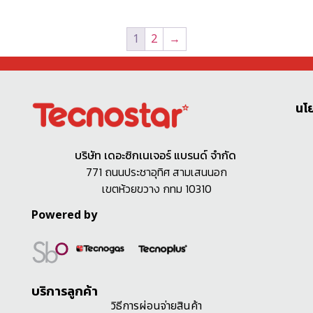
1
2
→
นโ
บริษัท เดอะซิกเนเจอร์ แบรนด์ จำกัด
771 ถนนประชาอุทิศ สามเสนนอก
เขตห้วยขวาง กทม 10310
Powered by
บริการลูกค้า
วิธีการผ่อนจ่ายสินค้า