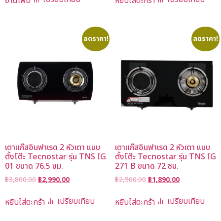
อ่านเพิ่ม
หยิบใส่ตะกร้า
ลดราคา!
ลดราคา!
เตาแก๊สอินฟาเรด 2 หัวเตา แบบ
เตาแก๊สอินฟาเรด 2 หัวเตา แบบ
ตั้งโต๊ะ Tecnostar รุ่น TNS IG
ตั้งโต๊ะ Tecnostar รุ่น TNS IG
01 ขนาด 76.5 ซม.
271 B ขนาด 72 ซม.
฿
3,800.00
฿
2,990.00
฿
2,500.00
฿
1,890.00
เปรียบเทียบ
เปรียบเทียบ
หยิบใส่ตะกร้า
หยิบใส่ตะกร้า