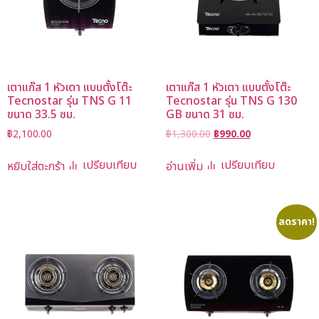
เตาแก๊ส 1 หัวเตา แบบตั้งโต๊ะ
เตาแก๊ส 1 หัวเตา แบบตั้งโต๊ะ
Tecnostar รุ่น TNS G 11
Tecnostar รุ่น TNS G 130
ขนาด 33.5 ซม.
GB ขนาด 31 ซม.
฿
2,100.00
฿
1,300.00
฿
990.00
เปรียบเทียบ
เปรียบเทียบ
หยิบใส่ตะกร้า
อ่านเพิ่ม
ลดราคา!