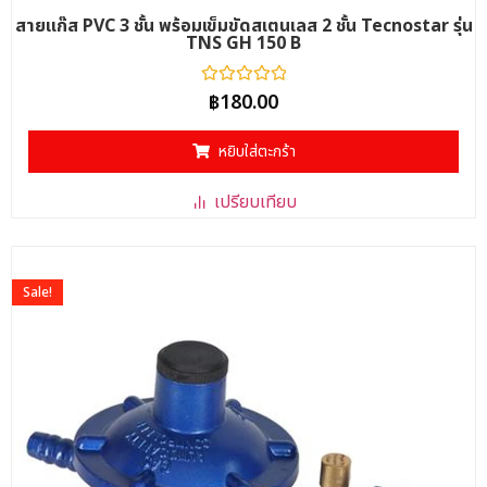
สายแก๊ส PVC 3 ชั้น พร้อมเข็มขัดสเตนเลส 2 ชั้น Tecnostar รุ่น
TNS GH 150 B
ให้
฿
180.00
คะแนน
0
ตั้งแต่
หยิบใส่ตะกร้า
1-
5
คะแนน
เปรียบเทียบ
Sale!