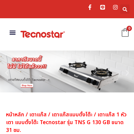
0
เครื่องดูดควัน
อ่างล้างจาน
อุปกรณ์เสริม
หน้าหลัก
/
เตาแก๊ส
/
เตาแก๊สแบบตั้งโต๊ะ
/ เตาแก๊ส 1 หัว
เตา แบบตั้งโต๊ะ Tecnostar รุ่น TNS G 130 GB ขนาด
31 ซม.