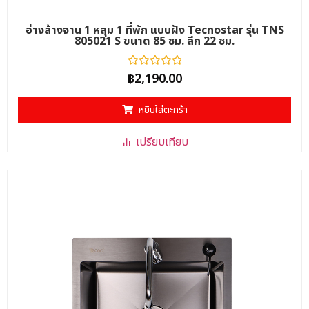
อ่างล้างจาน 1 หลุม 1 ที่พัก แบบฝัง Tecnostar รุ่น TNS
805021 S ขนาด 85 ซม. ลึก 22 ซม.
ให้
฿
2,190.00
คะแนน
0
ตั้งแต่
หยิบใส่ตะกร้า
1-
5
คะแนน
เปรียบเทียบ