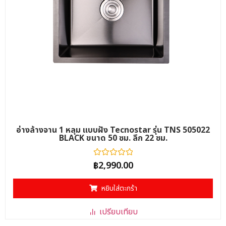
อ่างล้างจาน 1 หลุม แบบฝัง Tecnostar รุ่น TNS 505022
BLACK ขนาด 50 ซม. ลึก 22 ซม.
ให้
฿
2,990.00
คะแนน
0
ตั้งแต่
หยิบใส่ตะกร้า
1-
5
คะแนน
เปรียบเทียบ