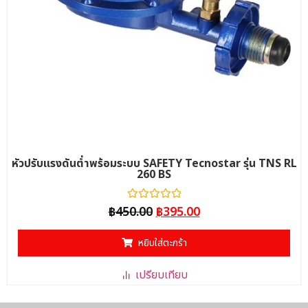
หัวปรับแรงดันต่ำพร้อมระบบ SAFETY Tecnostar รุ่น TNS RL
260 BS
ให้
฿
450.00
฿
395.00
คะแนน
0
ตั้งแต่
หยิบใส่ตะกร้า
1-
5
คะแนน
เปรียบเทียบ