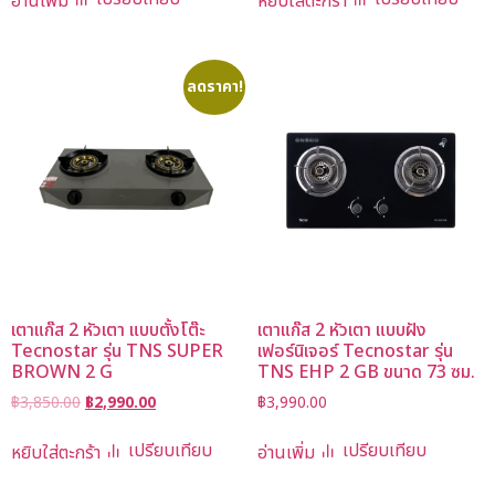
อ่านเพิ่ม
หยิบใส่ตะกร้า
ลดราคา!
เตาแก๊ส 2 หัวเตา แบบตั้งโต๊ะ
เตาแก๊ส 2 หัวเตา แบบฝัง
Tecnostar รุ่น TNS SUPER
เฟอร์นิเจอร์ Tecnostar รุ่น
BROWN 2 G
TNS EHP 2 GB ขนาด 73 ซม.
฿
3,850.00
฿
2,990.00
฿
3,990.00
เปรียบเทียบ
เปรียบเทียบ
หยิบใส่ตะกร้า
อ่านเพิ่ม