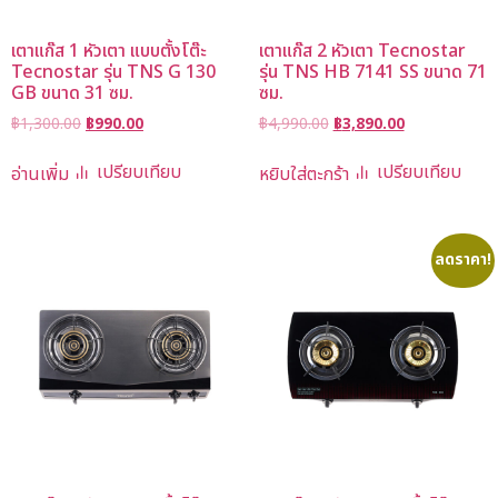
เตาแก๊ส 1 หัวเตา แบบตั้งโต๊ะ
เตาแก๊ส 2 หัวเตา Tecnostar
Tecnostar รุ่น TNS G 130
รุ่น TNS HB 7141 SS ขนาด 71
GB ขนาด 31 ซม.
ซม.
฿
1,300.00
฿
990.00
฿
4,990.00
฿
3,890.00
เปรียบเทียบ
เปรียบเทียบ
อ่านเพิ่ม
หยิบใส่ตะกร้า
ลดราคา!