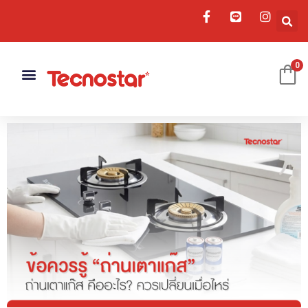
0
เครื่องดูดควัน
อ่างล้างจาน
อุปกรณ์เสริม