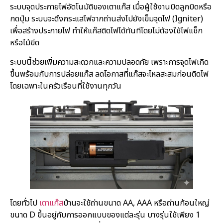
ระบบจุดประกายไฟอัตโนมัติของเตาแก๊ส เมื่อผู้ใช้งานบิดลูกบิดหรือ
กดปุ่ม ระบบจะดึงกระแสไฟจากถ่านส่งไปยังเข็มจุดไฟ (Igniter)
เพื่อสร้างประกายไฟ ทำให้แก๊สติดไฟได้ทันทีโดยไม่ต้องใช้ไฟแช็ก
หรือไม้ขีด
ระบบนี้ช่วยเพิ่มความสะดวกและความปลอดภัย เพราะการจุดไฟเกิด
ขึ้นพร้อมกับการปล่อยแก๊ส ลดโอกาสที่แก๊สจะไหลสะสมก่อนติดไฟ
โดยเฉพาะในครัวเรือนที่ใช้งานทุกวัน
โดยทั่วไป
เตาแก๊ส
บ้านจะใช้ถ่านขนาด AA, AAA หรือถ่านก้อนใหญ่
ขนาด D ขึ้นอยู่กับการออกแบบของแต่ละรุ่น บางรุ่นใช้เพียง 1