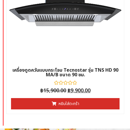
เครื่องดูดควันแบบกระโจม Tecnostar รุ่น TNS HD 90
MA/B ขนาด 90 ซม.
฿
15,900.00
ให้
฿
9,900.00
คะแนน
0
ตั้งแต่
หยิบใส่ตะกร้า
1-
5
คะแนน