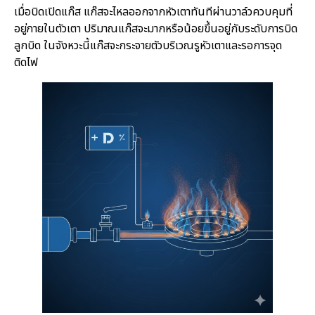
เมื่อบิดเปิดแก๊ส แก๊สจะไหลออกจากหัวเตาทันทีผ่านวาล์วควบคุมที่
อยู่ภายในตัวเตา ปริมาณแก๊สจะมากหรือน้อยขึ้นอยู่กับระดับการบิด
ลูกบิด ในจังหวะนี้แก๊สจะกระจายตัวบริเวณรูหัวเตาและรอการจุด
ติดไฟ