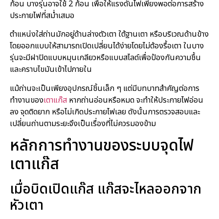
ก้อน บางรุ่นอาจใช้ 2 ก้อน เพื่อให้แรงดันไฟเพียงพอต่อการสร้าง
ประกายไฟที่สม่ำเสมอ
ตำแหน่งใส่ถ่านมักอยู่ด้านล่างตัวเตา ใต้ฐานเตา หรือบริเวณด้านข้าง
โดยออกแบบให้สามารถเปิดเปลี่ยนได้ง่ายโดยไม่ต้องรื้อเตา ในบาง
รุ่นจะมีฝาปิดแบบหมุนเกลียวหรือแบบสไลด์เพื่อป้องกันความชื้น
และคราบไขมันเข้าไปภายใน
แม้ถ่านจะเป็นเพียงอุปกรณ์ชิ้นเล็ก ๆ แต่มีบทบาทสำคัญต่อการ
ทำงานของ
เตาแก๊ส
หากถ่านอ่อนหรือหมด จะทำให้ประกายไฟอ่อน
ลง จุดติดยาก หรือไม่เกิดประกายไฟเลย ดังนั้นการตรวจสอบและ
เปลี่ยนถ่านตามระยะจึงเป็นเรื่องที่ไม่ควรมองข้าม
หลักการทำงานของระบบจุดไฟ
เตาแก๊ส
เมื่อบิดเปิดแก๊ส แก๊สจะไหลออกจาก
หัวเตา