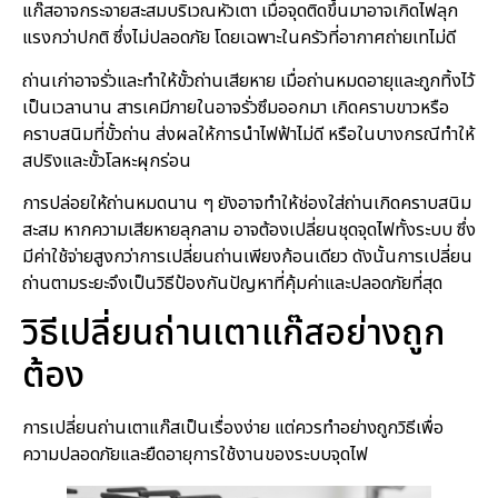
แก๊สอาจกระจายสะสมบริเวณหัวเตา เมื่อจุดติดขึ้นมาอาจเกิดไฟลุก
แรงกว่าปกติ ซึ่งไม่ปลอดภัย โดยเฉพาะในครัวที่อากาศถ่ายเทไม่ดี
ถ่านเก่าอาจรั่วและทำให้ขั้วถ่านเสียหาย เมื่อถ่านหมดอายุและถูกทิ้งไว้
เป็นเวลานาน สารเคมีภายในอาจรั่วซึมออกมา เกิดคราบขาวหรือ
คราบสนิมที่ขั้วถ่าน ส่งผลให้การนำไฟฟ้าไม่ดี หรือในบางกรณีทำให้
สปริงและขั้วโลหะผุกร่อน
การปล่อยให้ถ่านหมดนาน ๆ ยังอาจทำให้ช่องใส่ถ่านเกิดคราบสนิม
สะสม หากความเสียหายลุกลาม อาจต้องเปลี่ยนชุดจุดไฟทั้งระบบ ซึ่ง
มีค่าใช้จ่ายสูงกว่าการเปลี่ยนถ่านเพียงก้อนเดียว ดังนั้นการเปลี่ยน
ถ่านตามระยะจึงเป็นวิธีป้องกันปัญหาที่คุ้มค่าและปลอดภัยที่สุด
วิธีเปลี่ยนถ่านเตาแก๊สอย่างถูก
ต้อง
การเปลี่ยนถ่านเตาแก๊สเป็นเรื่องง่าย แต่ควรทำอย่างถูกวิธีเพื่อ
ความปลอดภัยและยืดอายุการใช้งานของระบบจุดไฟ