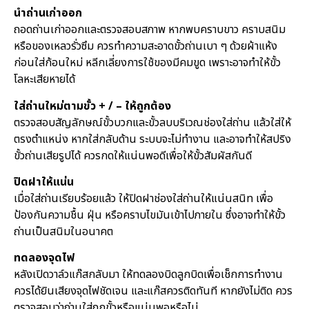
นำถ่านเก่าออก
ถอดถ่านเก่าออกและตรวจสอบสภาพ หากพบคราบขาว คราบสนิม
หรือของเหลวรั่วซึม ควรทำความสะอาดขั้วถ่านเบา ๆ ด้วยผ้าแห้ง
ก่อนใส่ก้อนใหม่ หลีกเลี่ยงการใช้ของมีคมขูด เพราะอาจทำให้ขั้ว
โลหะเสียหายได้
ใส่ถ่านใหม่ตามขั้ว + / – ให้ถูกต้อง
ตรวจสอบสัญลักษณ์ขั้วบวกและขั้วลบบริเวณช่องใส่ถ่าน แล้วใส่ให้
ตรงตำแหน่ง หากใส่กลับด้าน ระบบจะไม่ทำงาน และอาจทำให้สปริง
ขั้วถ่านเสียรูปได้ ควรกดให้แน่นพอดีเพื่อให้ขั้วสัมผัสกันดี
ปิดฝาให้แน่น
เมื่อใส่ถ่านเรียบร้อยแล้ว ให้ปิดฝาช่องใส่ถ่านให้แน่นสนิท เพื่อ
ป้องกันความชื้น ฝุ่น หรือคราบไขมันเข้าไปภายใน ซึ่งอาจทำให้ขั้ว
ถ่านเป็นสนิมในอนาคต
ทดลองจุดไฟ
หลังเปิดวาล์วแก๊สกลับมา ให้ทดลองบิดลูกบิดเพื่อเช็กการทำงาน
ควรได้ยินเสียงจุดไฟชัดเจน และแก๊สควรติดทันที หากยังไม่ติด ควร
ตรวจสอบว่าถ่านใส่ถูกขั้วหรือแน่นพอหรือไม่