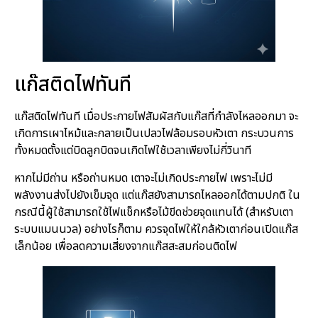
แก๊สติดไฟทันที
แก๊สติดไฟทันที เมื่อประกายไฟสัมผัสกับแก๊สที่กำลังไหลออกมา จะ
เกิดการเผาไหม้และกลายเป็นเปลวไฟล้อมรอบหัวเตา กระบวนการ
ทั้งหมดตั้งแต่บิดลูกบิดจนเกิดไฟใช้เวลาเพียงไม่กี่วินาที
หากไม่มีถ่าน หรือถ่านหมด เตาจะไม่เกิดประกายไฟ เพราะไม่มี
พลังงานส่งไปยังเข็มจุด แต่แก๊สยังสามารถไหลออกได้ตามปกติ ใน
กรณีนี้ผู้ใช้สามารถใช้ไฟแช็กหรือไม้ขีดช่วยจุดแทนได้ (สำหรับเตา
ระบบแมนนวล) อย่างไรก็ตาม ควรจุดไฟให้ใกล้หัวเตาก่อนเปิดแก๊ส
เล็กน้อย เพื่อลดความเสี่ยงจากแก๊สสะสมก่อนติดไฟ