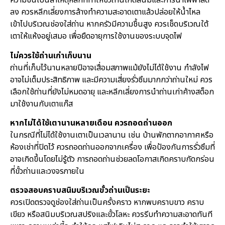
ความชื้นเป็นสาเหตุหลักที่ทำให้ขั้วถ่านเกิดสนิมและการนำไฟฟ้าลด
ลง ควรหลีกเลี่ยงการล้างทำความสะอาดเตาแล้วปล่อยให้น้ำไหล
เข้าไปบริเวณช่องใส่ถ่าน หากครัวมีความชื้นสูง ควรเช็ดบริเวณใต้
เตาให้แห้งอยู่เสมอ เพื่อยืดอายุการใช้งานของระบบจุดไฟ
ไม่ควรใช้ถ่านเก่าเก็บนาน
ถ่านที่เก็บไว้นานหลายปีอาจเสื่อมสภาพแม้ยังไม่ได้ใช้งาน กำลังไฟ
อาจไม่เต็มประสิทธิภาพ และมีความเสี่ยงรั่วซึมมากกว่าถ่านใหม่ ควร
เลือกใช้ถ่านที่ยังไม่หมดอายุ และหลีกเลี่ยงการนำถ่านเก่าค้างสต็อก
มาใช้งานกับเตาแก๊ส
หากไม่ได้ใช้เตานานหลายเดือน ควรถอดถ่านออก
ในกรณีที่ไม่ได้ใช้งานเตาเป็นเวลานาน เช่น บ้านพักตากอากาศหรือ
ห้องเช่าที่ปิดไว้ ควรถอดถ่านออกจากเครื่อง เพื่อป้องกันการรั่วซึมที่
อาจเกิดขึ้นโดยไม่รู้ตัว การถอดถ่านช่วยลดโอกาสเกิดคราบกัดกร่อน
ที่ขั้วถ่านและวงจรภายใน
ตรวจสอบคราบสนิมบริเวณขั้วถ่านเป็นระยะ
ควรเปิดตรวจดูช่องใส่ถ่านเป็นครั้งคราว หากพบคราบขาว คราบ
เขียว หรือสนิมบริเวณสปริงและขั้วโลหะ ควรรีบทำความสะอาดทันที