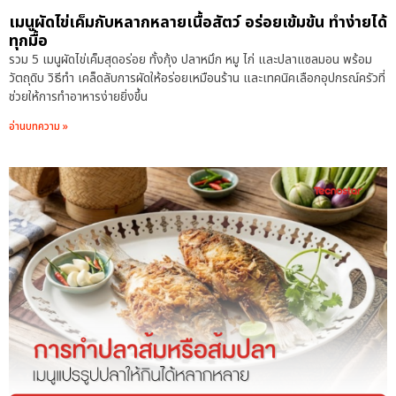
เมนูผัดไข่เค็มกับหลากหลายเนื้อสัตว์ อร่อยเข้มข้น ทำง่ายได้
ทุกมื้อ
รวม 5 เมนูผัดไข่เค็มสุดอร่อย ทั้งกุ้ง ปลาหมึก หมู ไก่ และปลาแซลมอน พร้อม
วัตถุดิบ วิธีทำ เคล็ดลับการผัดให้อร่อยเหมือนร้าน และเทคนิคเลือกอุปกรณ์ครัวที่
ช่วยให้การทำอาหารง่ายยิ่งขึ้น
อ่านบทความ »