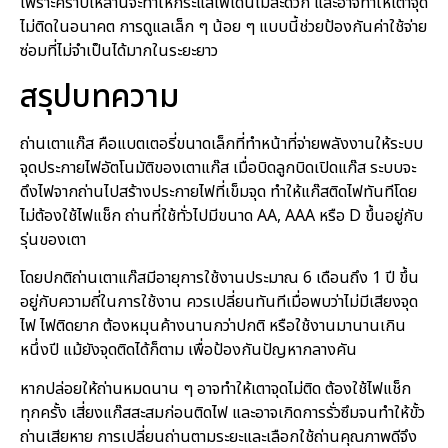
เพราะคราบเหล่านี้จะทำให้กระแสไฟเดินไม่สะดวก และอาจทำให้เตาจุด
ไม่ติดในอนาคต การดูแลเล็ก ๆ น้อย ๆ แบบนี้ช่วยป้องกันค่าใช้จ่าย
ซ่อมที่ไม่จำเป็นได้มากในระยะยาว
สรุปบทความ
ถ่านเตาแก๊ส คือแบตเตอรี่ขนาดเล็กที่ทำหน้าที่จ่ายพลังงานให้ระบบ
จุดประกายไฟอัตโนมัติของเตาแก๊ส เมื่อบิดลูกบิดเปิดแก๊ส ระบบจะ
ดึงไฟจากถ่านไปสร้างประกายไฟที่เข็มจุด ทำให้แก๊สติดไฟทันทีโดย
ไม่ต้องใช้ไฟแช็ก ถ่านที่ใช้ทั่วไปมีขนาด AA, AAA หรือ D ขึ้นอยู่กับ
รุ่นของเตา
โดยปกติถ่านเตาแก๊สมีอายุการใช้งานประมาณ 6 เดือนถึง 1 ปี ขึ้น
อยู่กับความถี่ในการใช้งาน ควรเปลี่ยนทันทีเมื่อพบว่าไม่มีเสียงจุด
ไฟ ไฟติดยาก ต้องหมุนค้างนานกว่าปกติ หรือใช้งานมานานเกิน
หนึ่งปี แม้ยังจุดติดได้ก็ตาม เพื่อป้องกันปัญหากลางคัน
หากปล่อยให้ถ่านหมดนาน ๆ อาจทำให้เตาจุดไม่ติด ต้องใช้ไฟแช็ก
ทุกครั้ง เสี่ยงแก๊สสะสมก่อนติดไฟ และอาจเกิดการรั่วซึมจนทำให้ขั้ว
ถ่านเสียหาย การเปลี่ยนถ่านตามระยะและเลือกใช้ถ่านคุณภาพดีจึง