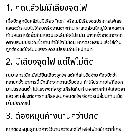
1. กดแล้วไม่มีเสียงจุดไฟ
เมื่อบิดลูกบิดแล้วไม่มีเสียง “แชะ” หรือไม่มีเสียงจุดประกายไฟเลย
แสดงว่าระบบไม่ได้รับพลังงานจากถ่าน สาเหตุส่วนใหญ่มักเกิดจาก
ถ่านหมด หรือขั้วถ่านหลวมและสัมผัสไม่แน่น บางครั้งอาจเกิดจาก
คราบสนิมบริเวณขั้วถ่านทำให้ไฟไม่เดิน หากตรวจสอบแล้วใส่ถ่าน
ถูกต้องแต่ยังไม่มีเสียง ควรเปลี่ยนถ่านใหม่ทันที
2. มีเสียงจุดไฟ แต่ไฟไม่ติด
ในบางกรณีจะยังได้ยินเสียงจุดไฟ แต่แก๊สไม่ติดง่าย ต้องบิดซ้ำ
หลายครั้ง อาการนี้มักเกิดจากถ่านเริ่มอ่อน ทำให้ประกายไฟที่ออก
มามีแรงดันต่ำ ไม่แรงพอที่จะจุดแก๊สได้ทันที นอกจากทำให้เสียเวลา
แล้ว ยังเสี่ยงต่อการที่แก๊สสะสมก่อนติดไฟ จึงควรเปลี่ยนถ่านเมื่อ
เริ่มมีอาการนี้
3. ต้องหมุนค้างนานกว่าปกติ
หากต้องหมุนลูกบิดค้างไว้นานกว่าจะติดไฟ หรือไฟติดช้ากว่าที่เคย