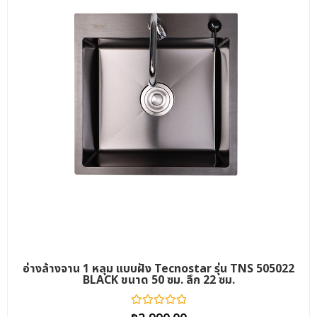
อ่างล้างจาน 1 หลุม แบบฝัง Tecnostar รุ่น TNS 505022
BLACK ขนาด 50 ซม. ลึก 22 ซม.
ให้