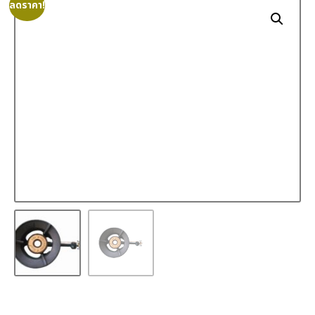
ลดราคา!