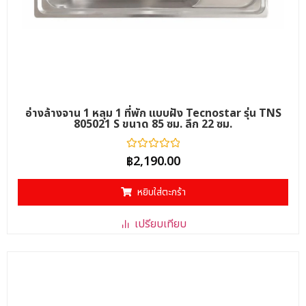
อ่างล้างจาน 1 หลุม 1 ที่พัก แบบฝัง Tecnostar รุ่น TNS
805021 S ขนาด 85 ซม. ลึก 22 ซม.
ให้
฿
2,190.00
คะแนน
0
ตั้งแต่
หยิบใส่ตะกร้า
1-
5
คะแนน
เปรียบเทียบ