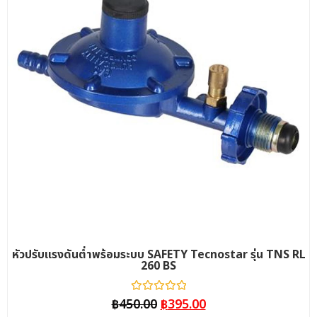
หัวปรับแรงดันต่ำพร้อมระบบ SAFETY Tecnostar รุ่น TNS RL
260 BS
ให้
฿
450.00
฿
395.00
คะแนน