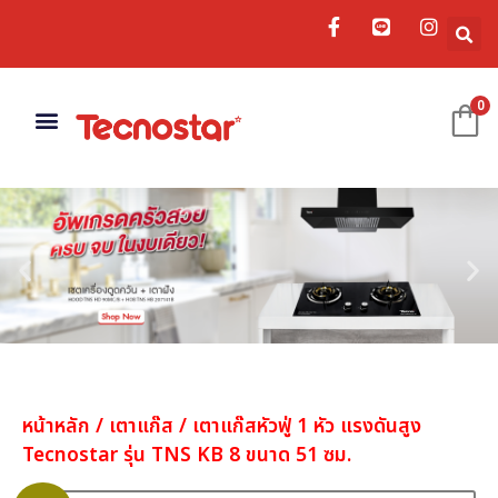
0
เครื่องดูดควัน
อ่างล้างจาน
อุปกรณ์เสริม
หน้าหลัก
/
เตาแก๊ส
/ เตาแก๊สหัวฟู่ 1 หัว แรงดันสูง
Tecnostar รุ่น TNS KB 8 ขนาด 51 ซม.