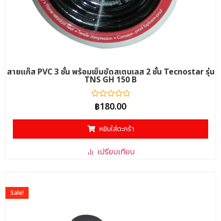
สายแก๊ส PVC 3 ชั้น พร้อมเข็มขัดสเตนเลส 2 ชั้น Tecnostar รุ่น
TNS GH 150 B
ให้
฿
180.00
คะแนน
0
ตั้งแต่
หยิบใส่ตะกร้า
1-
5
คะแนน
เปรียบเทียบ
Sale!