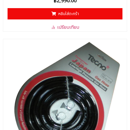
฿
2,990.00
คะแนน
0
ตั้งแต่
หยิบใส่ตะกร้า
1-
5
คะแนน
เปรียบเทียบ