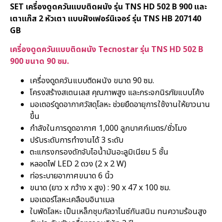
SET เครื่องดูดควันแบบติดผนัง รุ่น TNS HD 502 B 900 และ
เตาแก๊ส 2 หัวเตา แบบฝังเฟอร์นิเจอร์ รุ่น TNS HB 207140
GB
เครื่องดูดควันแบบติดผนัง Tecnostar รุ่น TNS HD 502 B
900 ขนาด 90 ซม.
เครื่องดูดควันแบบติดผนัง ขนาด 90 ซม.
โครงสร้างสเตนเลส คุณภาพสูง และกระจกนิรภัยแบบโค้ง
มอเตอร์ดูดอากาศวัสดุโลหะ ช่วยยืดอายุการใช้งานให้ยาวนาน
ขึ้น
กำลังในการดูดอากาศ 1,000 ลูกบาศก์เมตร/ชั่วโมง
ปรับระดับการทำงานได้ 3 ระดับ
ตะแกรงกรองดักจับไอน้ำมันอะลูมิเนียม 5 ชั้น
หลอดไฟ LED 2 ดวง (2 x 2 W)
ท่อระบายอากาศขนาด 6 นิ้ว
ขนาด (ยาว x กว้าง x สูง) : 90 x 47 x 100 ซม.
มอเตอร์โลหะเคลือบอินาเมล
ใบพัดโลหะ เป็นเหล็กชุบกัลวาไนซ์กันสนิม ทนความร้อนสูง