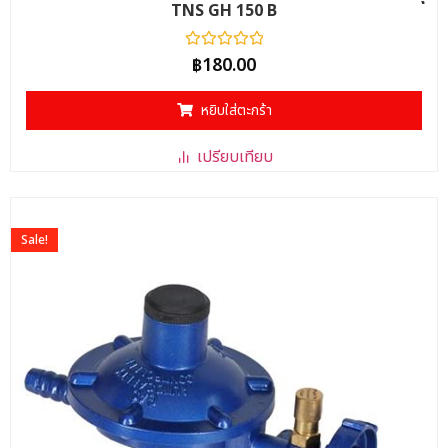
TNS GH 150 B
ให้
฿
180.00
คะแนน
0
ตั้งแต่
หยิบใส่ตะกร้า
1-
5
คะแนน
เปรียบเทียบ
Sale!