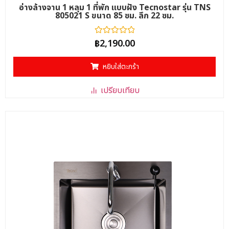
อ่างล้างจาน 1 หลุม 1 ที่พัก แบบฝัง Tecnostar รุ่น TNS
805021 S ขนาด 85 ซม. ลึก 22 ซม.
ให้
฿
2,190.00
คะแนน
0
ตั้งแต่
หยิบใส่ตะกร้า
1-
5
คะแนน
เปรียบเทียบ