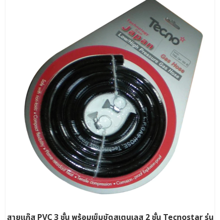
สายแก๊ส PVC 3 ชั้น พร้อมเข็มขัดสเตนเลส 2 ชั้น Tecnostar รุ่น