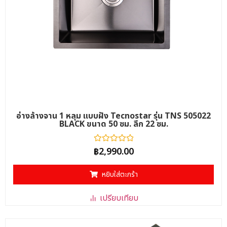
อ่างล้างจาน 1 หลุม แบบฝัง Tecnostar รุ่น TNS 505022
BLACK ขนาด 50 ซม. ลึก 22 ซม.
ให้
฿
2,990.00
คะแนน
0
ตั้งแต่
หยิบใส่ตะกร้า
1-
5
คะแนน
เปรียบเทียบ