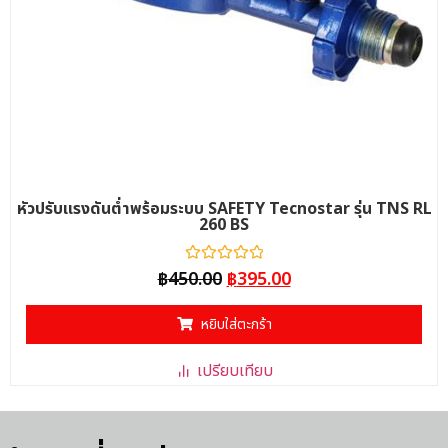
หัวปรับแรงดันต่ำพร้อมระบบ SAFETY Tecnostar รุ่น TNS RL
260 BS
ให้
฿
450.00
฿
395.00
คะแนน
0
ตั้งแต่
หยิบใส่ตะกร้า
1-
5
คะแนน
เปรียบเทียบ