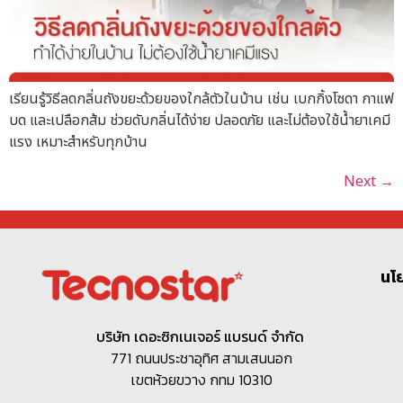
เรียนรู้วิธีลดกลิ่นถังขยะด้วยของใกล้ตัวในบ้าน เช่น เบกกิ้งโซดา กาแฟ
บด และเปลือกส้ม ช่วยดับกลิ่นได้ง่าย ปลอดภัย และไม่ต้องใช้น้ำยาเคมี
แรง เหมาะสำหรับทุกบ้าน
Next
→
นโ
บริษัท เดอะซิกเนเจอร์ แบรนด์ จำกัด
771 ถนนประชาอุทิศ สามเสนนอก
เขตห้วยขวาง กทม 10310